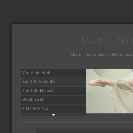
Marc Ni
Blog
·
über mich
·
Referenz
Verdrehte Welt
Sport & Akrobatik
Tier trifft Mensch
Gefühlswelt
9 Monate +12